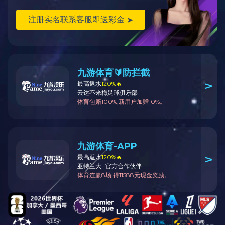
产品中心
PRODUCT CENTER
压榨机
单螺旋压榨机
双螺旋压榨机
特制螺旋压榨机
石榴剥皮机
详细信息
过滤机
小微型果蔬螺旋压榨机