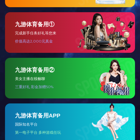
5、全304不锈钢材