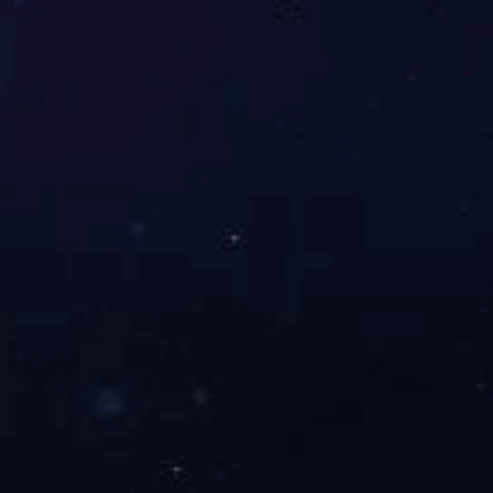
涪陵榨菜集团订
底部导航
网站首页
关
产品中心
视
创新研发 质量可靠