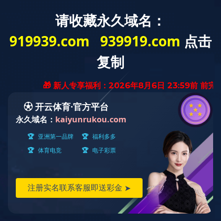
网站首页
关于嘉科
产品中心