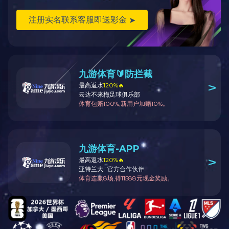
产品中心
PRODUCT CENTER
压榨机
单螺旋压榨机
双螺旋压榨机
特制螺旋压榨机
石榴剥皮机
详细信息
过滤机
浸油（细碎）辣椒压榨
度较高，推荐采用特制