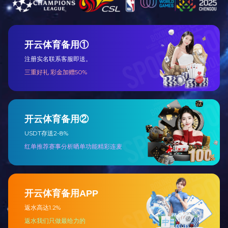
水果处理设备
选择辣椒油压榨机良
1、如果要求压榨干度
2、单、双螺旋压榨机
milan·米兰(中国)体育官方网站
料含油率会高。
联系人：娄经理
3、双螺旋在产量上也
手机：15893802688
4、我公司的特制螺旋
地址：新乡市牧野区王村镇李庄
5、切记，我公司的强
村村北