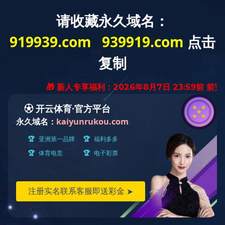
网站首页
关于嘉科
产品中心