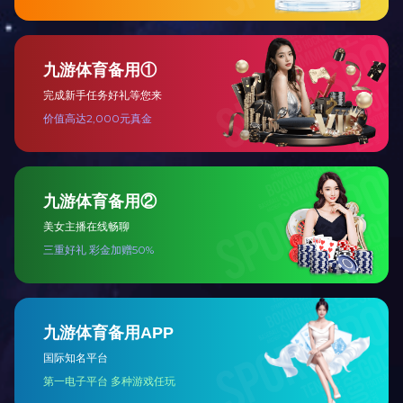
处理的污水处理方
这些，我们都在努
2025年，是充
上一篇：
螺旋压榨机可
下一篇：
选择螺旋压榨
相关新闻
对于大型尾菜的撕碎机和螺旋压榨机性能
一看就会，一做就废，揭秘
相关产品