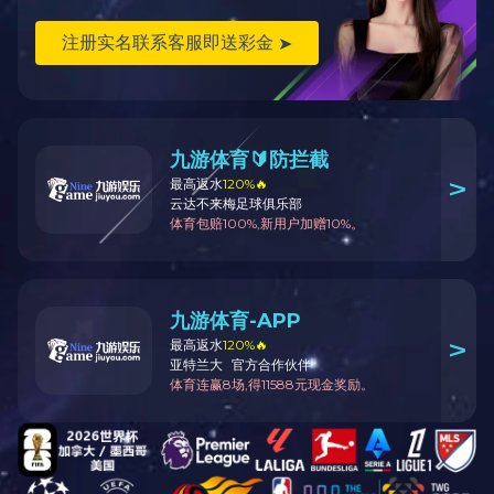
产品中心
PRODUCT CENTER
压榨机
别了2024，加油20
单螺旋压榨机
双螺旋压榨机
2024年过得很
一年有困难，有危
特制螺旋压榨机
勇气！更有执着的
2024年，是疫
石榴剥皮机
是制造业跌入低谷
下跌，失业率上升
过滤机
和******行业