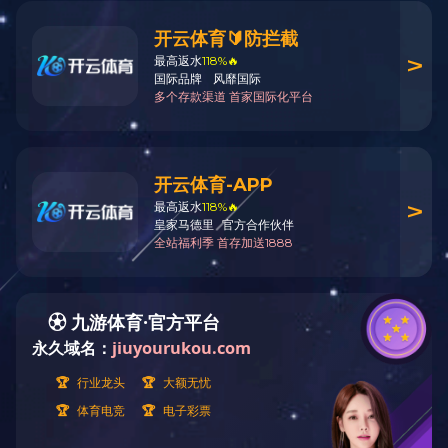
热搜关键词：
压榨机
单螺旋压榨机
双螺旋压榨机
您的当前位置：
网站首页