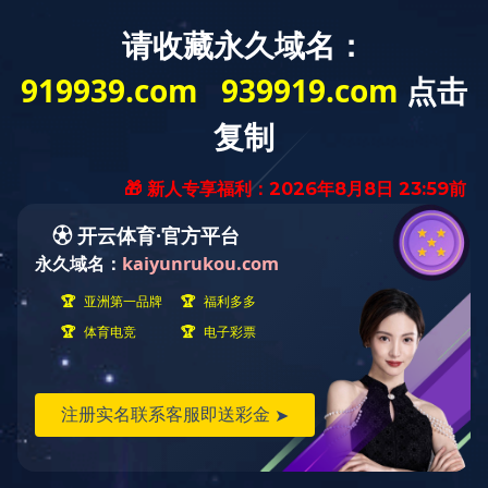
网站首页
关于嘉科
产品中心