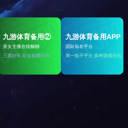
2019-12-26
2019-12-12
2019-12-05
2019-11-28
2019-11-26
2019-11-20
2019-11-13
2019-11-04