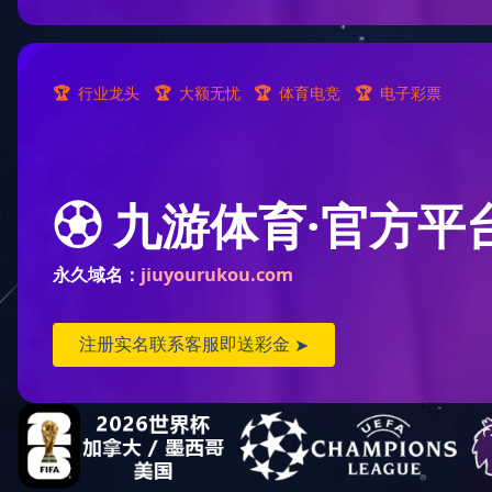
热搜关键词：
压榨机
单螺旋压榨机
双螺旋压榨机
您的当前位置