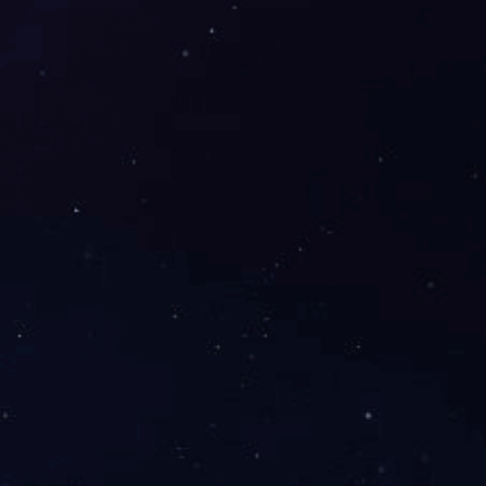
16
17
18
19
20
21
22
23
»